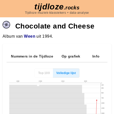
tijdloze
.rocks
Tijdloze muziek-klassiekers + data-analyse
Chocolate and Cheese
Album van
Ween
uit 1994.
Nummers in de Tijdloze
Op grafiek
Info
Top 100
Volledige lijst
1990
2000
2010
2020
1
100
250
500
750
1000
1250
1500