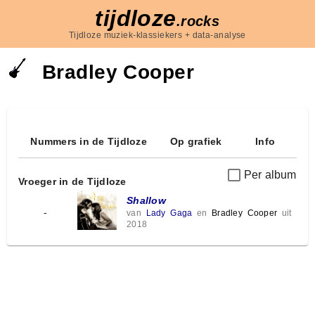
tijdloze
.rocks
Tijdloze muziek-klassiekers + data-analyse
Bradley Cooper
Nummers in de Tijdloze
Op grafiek
Info
Per album
Vroeger in de Tijdloze
Shallow
-
van
Lady Gaga
en
Bradley Cooper
uit
2018