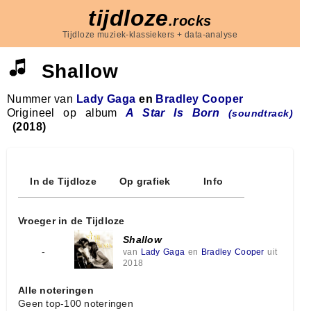
tijdloze
.rocks
Tijdloze muziek-klassiekers + data-analyse
Shallow
Nummer van
Lady Gaga
en
Bradley Cooper
Origineel op album
A Star Is Born
(soundtrack)
(2018)
In de Tijdloze
Op grafiek
Info
Vroeger in de Tijdloze
Shallow
-
van
Lady Gaga
en
Bradley Cooper
uit
2018
Alle noteringen
Geen top-100 noteringen