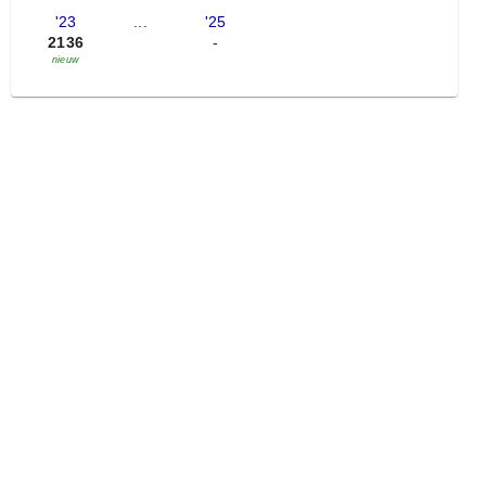
'23
...
'25
2136
-
nieuw