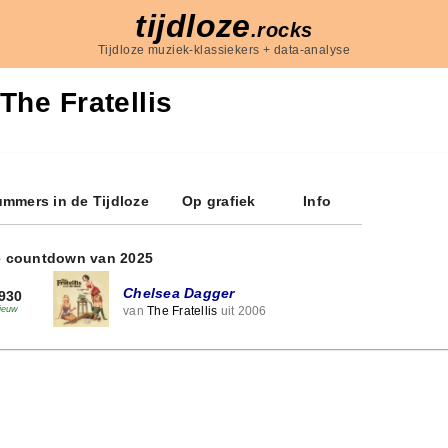
tijdloze
.rocks
Tijdloze muziek-klassiekers + data-analyse
The Fratellis
mmers in de Tijdloze
Op grafiek
Info
e countdown van 2025
Chelsea Dagger
930
van
The Fratellis
uit 2006
ieuw