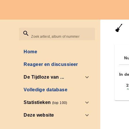
Zoek artiest, album of nummer
Home
Nu
Reageer en discussieer
In d
De Tijdloze van ...
1
Volledige database
n
Statistieken
(top 100)
Deze website