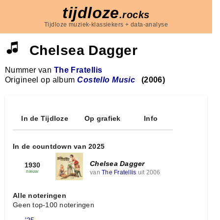
tijdloze
.rocks
Tijdloze muziek-klassiekers + data-analyse
Chelsea Dagger
Nummer van
The Fratellis
Origineel op album
Costello Music
(2006)
In de Tijdloze
Op grafiek
Info
In de countdown van 2025
Chelsea Dagger
1930
van
The Fratellis
uit 2006
nieuw
Alle noteringen
Geen top-100 noteringen