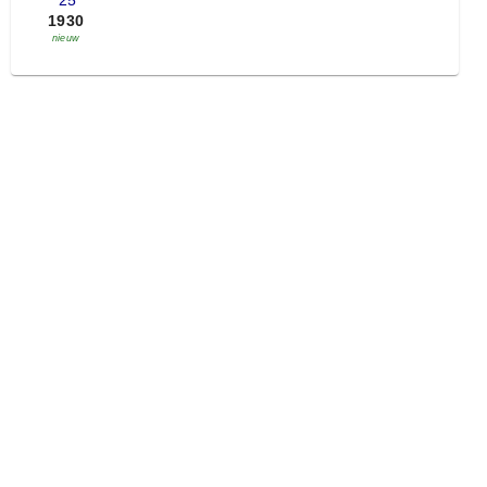
'25
1930
nieuw