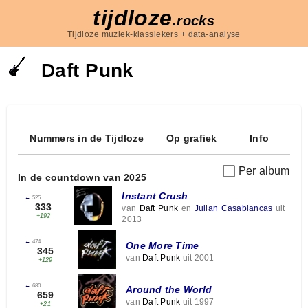
tijdloze
.rocks
Tijdloze muziek-klassiekers + data-analyse
Daft Punk
Nummers in de Tijdloze
Op grafiek
Info
Per album
In de countdown van 2025
Instant Crush
←
525
333
van
Daft Punk
en
Julian Casablancas
uit
+192
2013
←
474
One More Time
345
van
Daft Punk
uit 2001
+129
←
680
Around the World
659
van
Daft Punk
uit 1997
+21