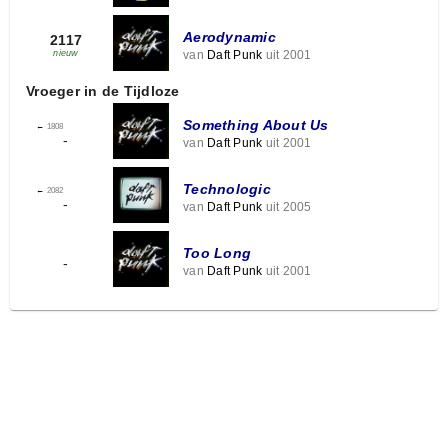
Aerodynamic
2117
van
Daft Punk
uit 2001
nieuw
Vroeger in de Tijdloze
Something About Us
←
1808
-
van
Daft Punk
uit 2001
Technologic
←
2082
-
van
Daft Punk
uit 2005
Too Long
-
van
Daft Punk
uit 2001