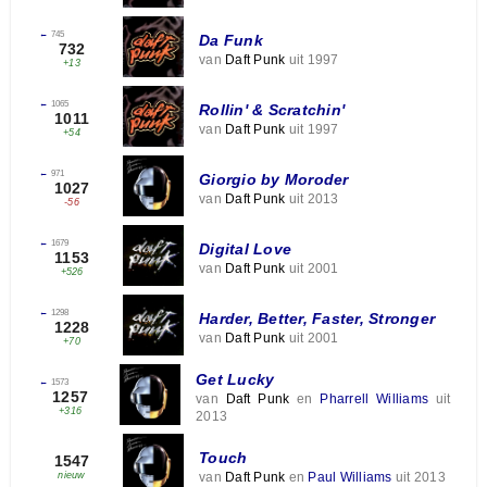
←
745
Da Funk
732
van
Daft Punk
uit 1997
+13
←
1065
Rollin' & Scratchin'
1011
van
Daft Punk
uit 1997
+54
←
971
Giorgio by Moroder
1027
van
Daft Punk
uit 2013
-56
←
1679
Digital Love
1153
van
Daft Punk
uit 2001
+526
←
1298
Harder, Better, Faster, Stronger
1228
van
Daft Punk
uit 2001
+70
Get Lucky
←
1573
1257
van
Daft Punk
en
Pharrell Williams
uit
+316
2013
Touch
1547
van
Daft Punk
en
Paul Williams
uit 2013
nieuw