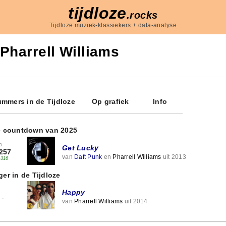
tijdloze
.rocks
Tijdloze muziek-klassiekers + data-analyse
Pharrell Williams
mmers in de Tijdloze
Op grafiek
Info
e countdown van 2025
3
Get Lucky
257
van
Daft Punk
en
Pharrell Williams
uit 2013
+316
ger in de Tijdloze
Happy
-
van
Pharrell Williams
uit 2014