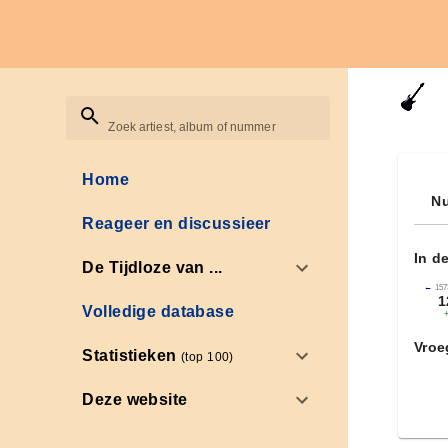
Zoek artiest, album of nummer
Home
Nu
Reageer en discussieer
In d
De Tijdloze van ...
←
157
1
Volledige database
Vroe
Statistieken
(top 100)
Deze website