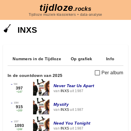
tijdloze
.rocks
Tijdloze muziek-klassiekers + data-analyse
INXS
Nummers in de Tijdloze
Op grafiek
Info
Per album
In de countdown van 2025
←
544
Never Tear Us Apart
397
van
INXS
uit 1987
+147
←
1084
Mystify
915
van
INXS
uit 1987
+169
←
1337
Need You Tonight
1093
van
INXS
uit 1987
+244