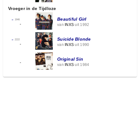
Vroeger in de Tijdloze
Beautiful Girl
←
1946
-
van
INXS
uit 1992
Suicide Blonde
←
2222
-
van
INXS
uit 1990
Original Sin
-
van
INXS
uit 1984