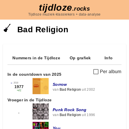
tijdloze
.rocks
Tijdloze muziek-klassiekers + data-analyse
Bad Religion
Nummers in de Tijdloze
Op grafiek
Info
Per album
In de countdown van 2025
←
2018
Sorrow
1977
van
Bad Religion
uit 2002
+41
Vroeger in de Tijdloze
Punk Rock Song
-
van
Bad Religion
uit 1996
You