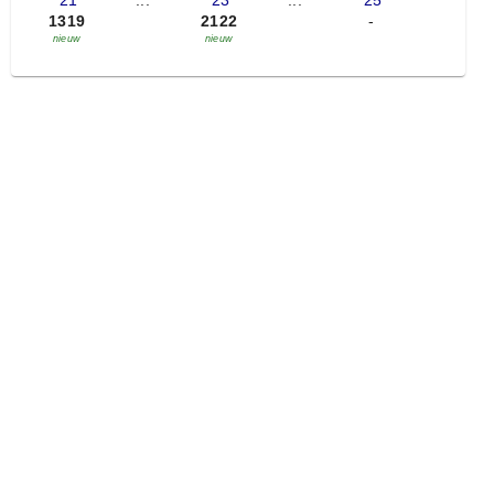
'21
...
'23
...
'25
1319
2122
-
nieuw
nieuw