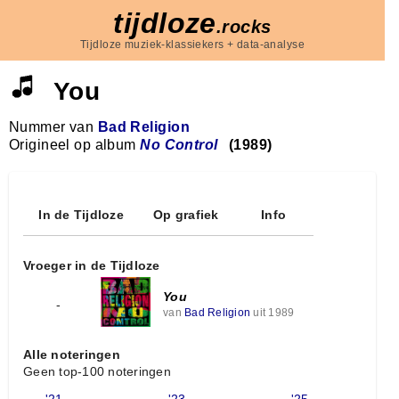
tijdloze
.rocks
Tijdloze muziek-klassiekers + data-analyse
You
Nummer van
Bad Religion
Origineel op album
No Control
(1989)
In de Tijdloze
Op grafiek
Info
Vroeger in de Tijdloze
You
-
van
Bad Religion
uit 1989
Alle noteringen
Geen top-100 noteringen