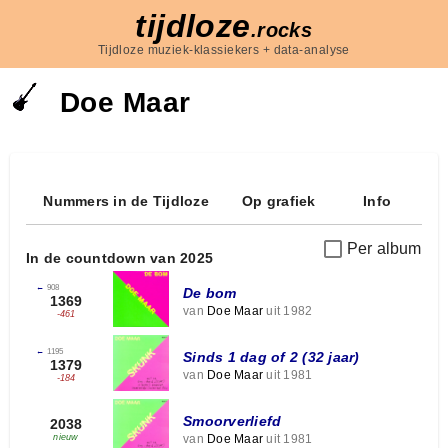
tijdloze
.rocks
Tijdloze muziek-klassiekers + data-analyse
Doe Maar
Nummers in de Tijdloze
Op grafiek
Info
Per album
In de countdown van 2025
←
908
De bom
1369
van
Doe Maar
uit 1982
-461
←
1195
Sinds 1 dag of 2 (32 jaar)
1379
van
Doe Maar
uit 1981
-184
Smoorverliefd
2038
van
Doe Maar
uit 1981
nieuw