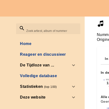
Zoek artiest, album of nummer
Numme
Origin
Home
Reageer en discussieer
In
De Tijdloze van ...
In d
Volledige database
←
908
1
Statistieken
(top 100)
Alle
Deze website
Geen