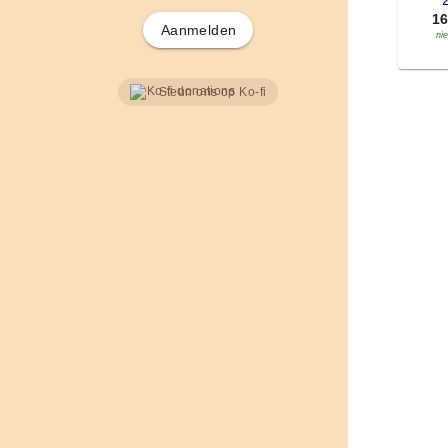
'
1
Aanmelden
ni
Steun ons op Ko-fi