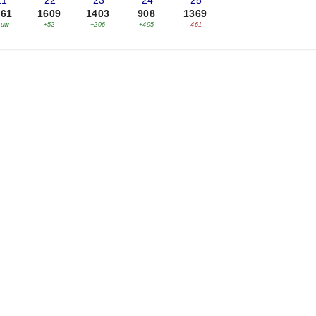
21
'22
'23
'24
'25
661
1609
1403
908
1369
euw
+52
+206
+495
-461