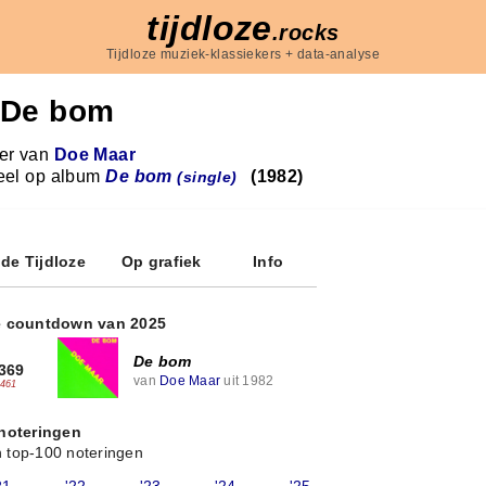
tijdloze
.rocks
Tijdloze muziek-klassiekers + data-analyse
De bom
r van
Doe Maar
eel op album
De bom
(1982)
(single)
 de Tijdloze
Op grafiek
Info
e countdown van 2025
De bom
369
van
Doe Maar
uit 1982
-461
 noteringen
 top-100 noteringen