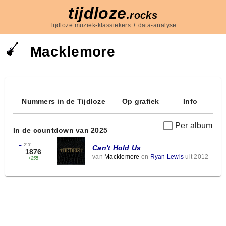
tijdloze
.rocks
Tijdloze muziek-klassiekers + data-analyse
Macklemore
Nummers in de Tijdloze
Op grafiek
Info
Per album
In de countdown van 2025
←
2131
Can't Hold Us
1876
van
Macklemore
en
Ryan Lewis
uit 2012
+255