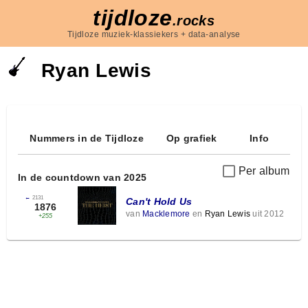
tijdloze
.rocks
Tijdloze muziek-klassiekers + data-analyse
Ryan Lewis
Nummers in de Tijdloze
Op grafiek
Info
Per album
In de countdown van 2025
←
2131
Can't Hold Us
1876
van
Macklemore
en
Ryan Lewis
uit 2012
+255