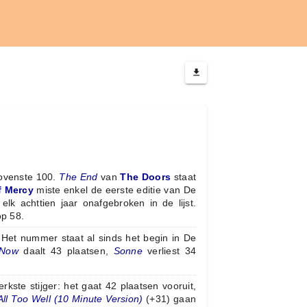
bovenste 100.
The End
van
The Doors
staat
f Mercy
miste enkel de eerste editie van De
lk achttien jaar onafgebroken in de lijst.
op 58.
 Het nummer staat al sinds het begin in De
 Now
daalt 43 plaatsen,
Sonne
verliest 34
rkste stijger: het gaat 42 plaatsen vooruit,
All Too Well (10 Minute Version)
(+31) gaan