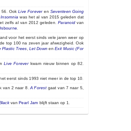
 56. Ook
Live Forever
en
Seventeen Going
n
Insomnia
was het al van 2015 geleden dat
t zelfs al van 2012 geleden.
Paranoid
van
Osbourne
.
and voor het eerst sinds vele jaren weer op
 de top 100 na zeven jaar afwezigheid. Ook
 Plastic Trees
,
Let Down
en
Exit Music (For
en
Live Forever
kwam nieuw binnen op 82.
het eerst sinds 1993 niet meer in de top 10.
rk van 2 naar 8.
A Forest
gaat van 7 naar 5,
Black
van
Pearl Jam
blijft staan op 1.