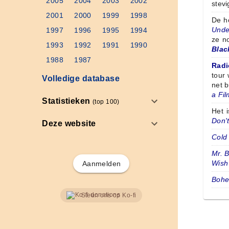
2005
2004
2003
2002
stevi
2001
2000
1999
1998
De h
Unde
1997
1996
1995
1994
ze n
1993
1992
1991
1990
Blac
1988
1987
Radi
tour
Volledige database
net b
a Fil
Statistieken
(top 100)
Het 
Don'
Deze website
Cold 
Mr. B
Wish
Aanmelden
Bohe
Steun ons op Ko-fi