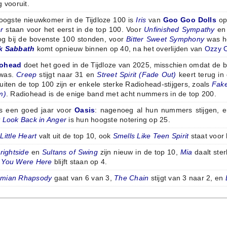
g vooruit.
oogste nieuwkomer in de Tijdloze 100 is
Iris
van
Goo Goo Dolls
op
r
staan voor het eerst in de top 100. Voor
Unfinished Sympathy
e
og bij de bovenste 100 stonden, voor
Bitter Sweet Symphony
was he
k Sabbath
komt opnieuw binnen op 40, na het overlijden van
Ozzy 
ohead
doet het goed in de Tijdloze van 2025, misschien omdat de b
 was.
Creep
stijgt naar 31 en
Street Spirit (Fade Out)
keert terug in
uiten de top 100 zijn er enkele sterke Radiohead-stijgers, zoals
Fake
m)
. Radiohead is de enige band met acht nummers in de top 200.
is een goed jaar voor
Oasis
: nagenoeg al hun nummers stijgen, 
t Look Back in Anger
is hun hoogste notering op 25.
Little Heart
valt uit de top 10, ook
Smells Like Teen Spirit
staat voor 
rightside
en
Sultans of Swing
zijn nieuw in de top 10,
Mia
daalt ste
 You Were Here
blijft staan op 4.
mian Rhapsody
gaat van 6 van 3,
The Chain
stijgt van 3 naar 2, en