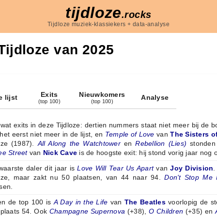
tijdloze
.rocks
Tijdloze muziek-klassiekers + data-analyse
Tijdloze van 2025
Exits
Nieuwkomers
 lijst
Analyse
(top 100)
(top 100)
wat exits in deze Tijdloze: dertien nummers staat niet meer bij de 
het eerst niet meer in de lijst, en
Temple of Love
van
The Sisters o
loze (1987).
All Along the Watchtower
en
Rebellion (Lies)
stonden e
ee Street
van
Nick Cave
is de hoogste exit: hij stond vorig jaar nog 
aarste daler dit jaar is
Love Will Tear Us Apart
van
Joy Division
.
loze, maar zakt nu 50 plaatsen, van 44 naar 94.
Don't Stop Me
sen.
en de top 100 is
A Day in the Life
van
The Beatles
voorlopig de ste
 plaats 54. Ook
Champagne Supernova
(+38),
O Children
(+35) en