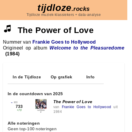
tijdloze
.rocks
Tijdloze muziek-klassiekers + data-analyse
The Power of Love
Nummer van
Frankie Goes to Hollywood
Origineel op album
Welcome to the Pleasuredome
(1984)
In de Tijdloze
Op grafiek
Info
In de countdown van 2025
The Power of Love
←
803
733
van
Frankie Goes to Hollywood
uit
+70
1984
Alle noteringen
Geen top-100 noteringen