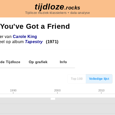
tijdloze
.rocks
Tijdloze muziek-klassiekers + data-analyse
You've Got a Friend
r van
Carole King
eel op album
Tapestry
(1971)
 de Tijdloze
Op grafiek
Info
Top 100
Volledige lijst
1990
2000
2010