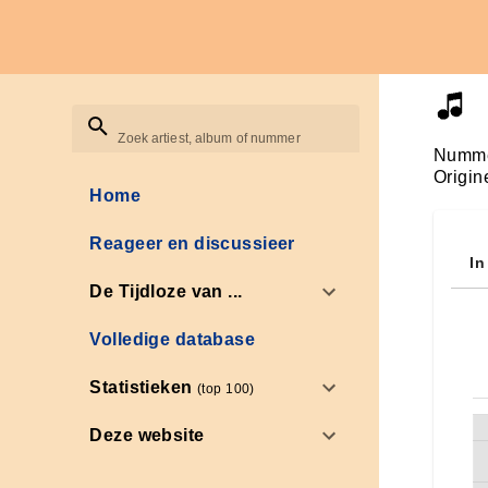
Zoek artiest, album of nummer
Numme
Origin
Home
Reageer en discussieer
In
De Tijdloze van ...
Volledige database
Statistieken
(top 100)
Deze website