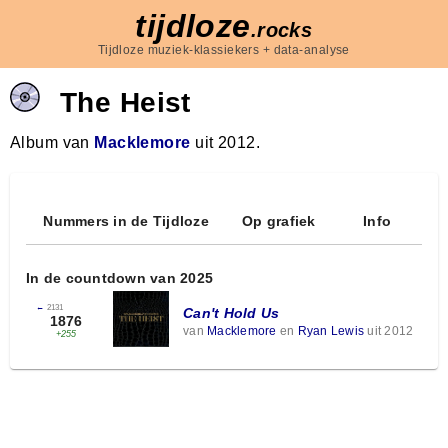
tijdloze
.rocks
Tijdloze muziek-klassiekers + data-analyse
The Heist
Album van
Macklemore
uit 2012.
Nummers in de Tijdloze
Op grafiek
Info
In de countdown van 2025
←
2131
Can't Hold Us
1876
van
Macklemore
en
Ryan Lewis
uit 2012
+255